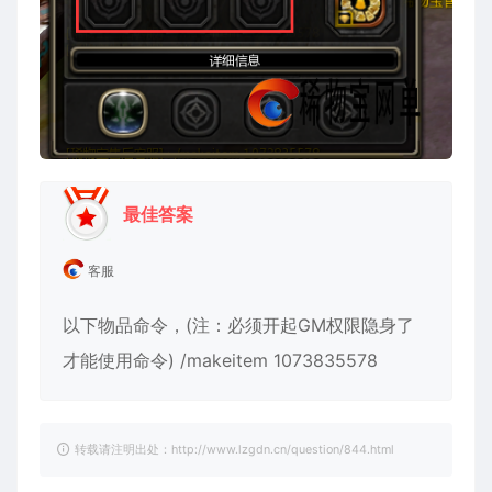
最佳答案
客服
以下物品命令，(注：必须开起GM权限隐身了
才能使用命令) /makeitem 1073835578
转载请注明出处：http://www.lzgdn.cn/question/844.html