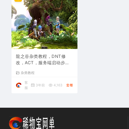
龍之谷杂类教程，DNT修
改，ACT，服务端启动步
骤，模型，登录器修改，更
杂类教程
新包补丁，备份还原删档，
固定初始等级
客
3年前
4,163
套餐
服