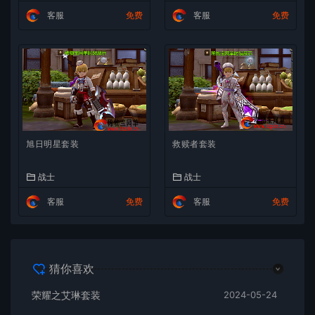
客服
免费
客服
免费
旭日明星套装
救赎者套装
战士
战士
客服
免费
客服
免费
猜你喜欢
荣耀之艾琳套装
2024-05-24