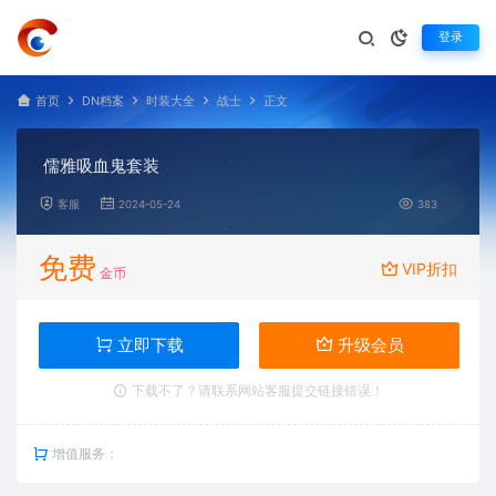
登录
首页
DN档案
时装大全
战士
正文
儒雅吸血鬼套装
客服
2024-05-24
383
免费
VIP折扣
金币
立即下载
升级会员
下载不了？请联系网站客服提交链接错误！
增值服务：