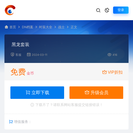
登录
首页
DN档案
时装大全
战士
正文
黑龙套装
客服
2024-03-11
416
免费
VIP折扣
金币
立即下载
升级会员
下载不了？请联系网站客服提交链接错误！
增值服务：